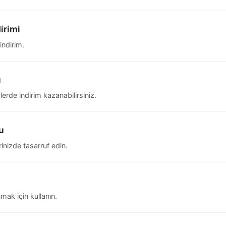
irimi
indirim.
u
erde indirim kazanabilirsiniz.
u
inizde tasarruf edin.
mak için kullanın.