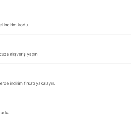
el indirim kodu.
uza alışveriş yapın.
rde indirim fırsatı yakalayın.
 kodu.