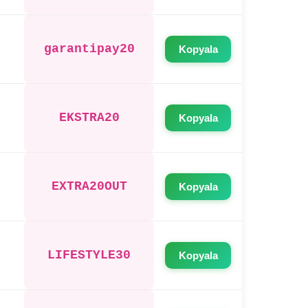
garantipay20
Kopyala
EKSTRA20
Kopyala
EXTRA20OUT
Kopyala
LIFESTYLE30
Kopyala