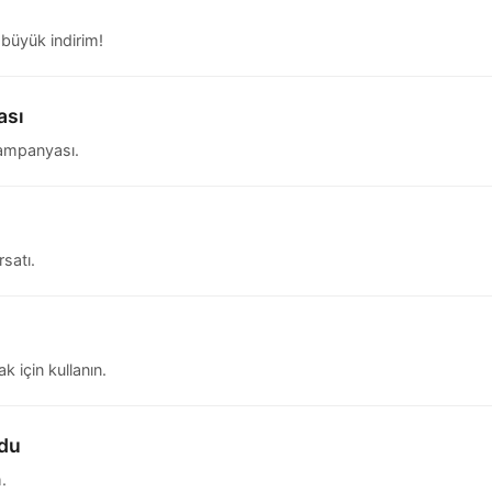
 büyük indirim!
ası
kampanyası.
rsatı.
k için kullanın.
odu
.