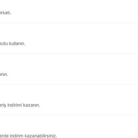
rsatı.
odu kullanın.
nın.
iş indirimi kazanın.
rde indirim kazanabilirsiniz.