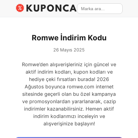
Romwe İndirim Kodu
26 Mayıs 2025
Romwe’den alışverişleriniz için güncel ve
aktif indirim kodları, kupon kodları ve
hediye çeki fırsatları burada! 2026
Ağustos boyunca romwe.com internet
sitesinde geçerli olan bu özel kampanya
ve promosyonlardan yararlanarak, cazip
indirimler kazanabilirsiniz. Hemen aktif
indirim kodlarımızı inceleyin ve
alışverişinize başlayın!