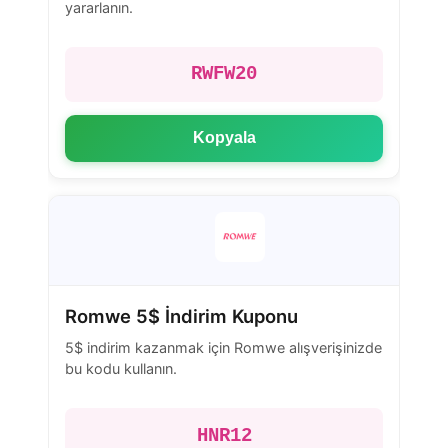
yararlanın.
RWFW20
Kopyala
Romwe 5$ İndirim Kuponu
5$ indirim kazanmak için Romwe alışverişinizde
bu kodu kullanın.
HNR12