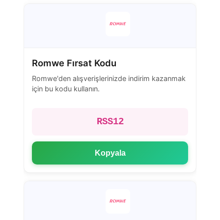
Romwe Fırsat Kodu
Romwe'den alışverişlerinizde indirim kazanmak
için bu kodu kullanın.
RSS12
Kopyala