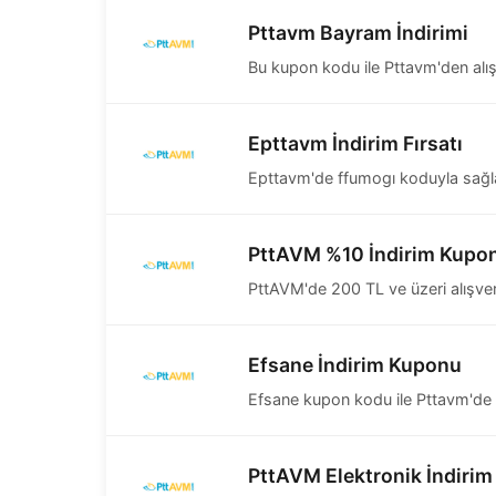
Pttavm Bayram İndirimi
Bu kupon kodu ile Pttavm'den alışv
Epttavm İndirim Fırsatı
Epttavm'de ffumogı koduyla sağlan
PttAVM %10 İndirim Kupo
PttAVM'de 200 TL ve üzeri alışver
Efsane İndirim Kuponu
Efsane kupon kodu ile Pttavm'de ha
PttAVM Elektronik İndiri