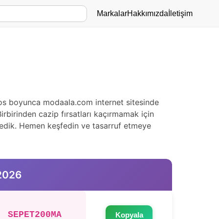
Markalar
Hakkımızda
İletişim
stos boyunca modaala.com internet sitesinde
irbirinden cazip fırsatları kaçırmamak için
derledik. Hemen keşfedin ve tasarruf etmeye
 2026
SEPET200MA
Kopyala