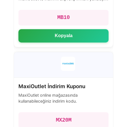
MB10
Kopyala
MaxiOutlet İndirim Kuponu
MaxiOutlet online mağazasında
kullanabileceğiniz indirim kodu.
MX20M