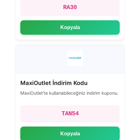
RA30
Kopyala
MaxiOutlet İndirim Kodu
MaxiOutlet'te kullanabileceğiniz indirim kuponu.
TAN54
Kopyala