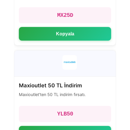
MX25D
Kopyala
Maxioutlet 50 TL İndirim
Maxioutlet'ten 50 TL indirim fırsatı.
YLB50