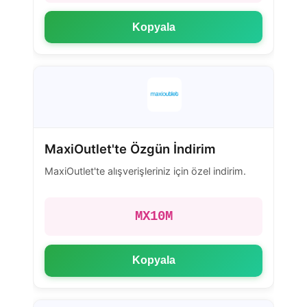
Kopyala
MaxiOutlet'te Özgün İndirim
MaxiOutlet'te alışverişleriniz için özel indirim.
MX10M
Kopyala