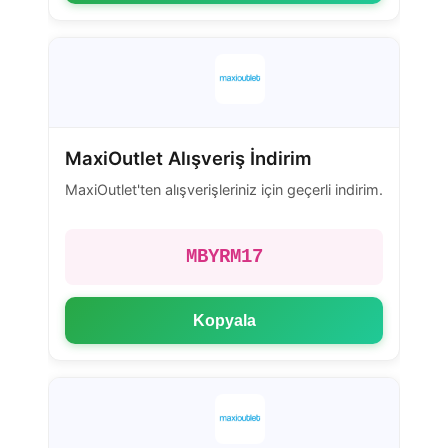
MaxiOutlet Alışveriş İndirim
MaxiOutlet'ten alışverişleriniz için geçerli indirim.
MBYRM17
Kopyala