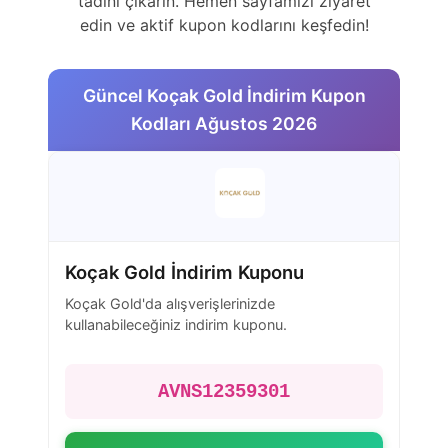
tadını çıkarın. Hemen sayfamızı ziyaret
edin ve aktif kupon kodlarını keşfedin!
Güncel Koçak Gold İndirim Kupon
Kodları Ağustos 2026
Koçak Gold İndirim Kuponu
Koçak Gold'da alışverişlerinizde
kullanabileceğiniz indirim kuponu.
AVNS12359301