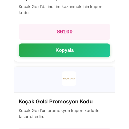
Koçak Gold'da indirim kazanmak için kupon
kodu.
SG100
Kopyala
Koçak Gold Promosyon Kodu
Koçak Gold'un promosyon kupon kodu ile
tasarruf edin.