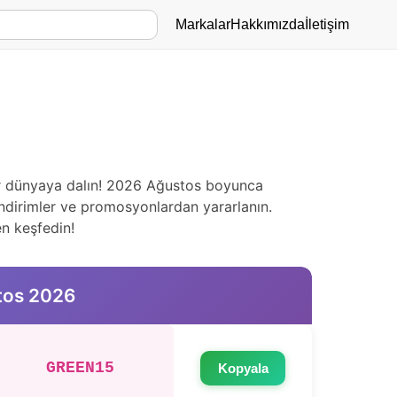
Markalar
Hakkımızda
İletişim
 bir dünyaya dalın! 2026 Ağustos boyunca
indirimler ve promosyonlardan yararlanın.
en keşfedin!
tos 2026
GREEN15
Kopyala