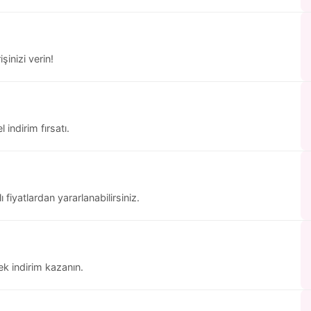
şinizi verin!
 indirim fırsatı.
ı fiyatlardan yararlanabilirsiniz.
ek indirim kazanın.