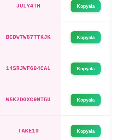
JULY4TH
Kopyala
BCDW7W87TTKJK
Kopyala
14SRJWF694CAL
Kopyala
W5K2DGXC9NT5U
Kopyala
TAKE10
Kopyala