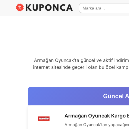
Armağan Oyuncak’ta güncel ve aktif indiri
internet sitesinde geçerli olan bu özel kamp
Güncel A
Armağan Oyuncak Kargo 
Armağan Oyuncak'tan yapacağınız 