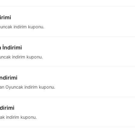
rimi
uncak indirim kuponu.
İndirimi
uncak indirim kuponu.
ndirimi
an Oyuncak indirim kuponu.
dirimi
ak indirim kuponu.