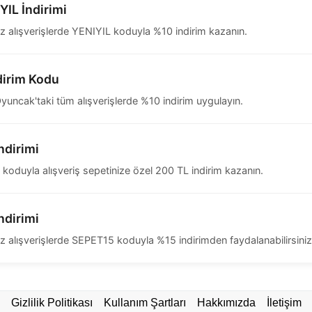
IL İndirimi
alışverişlerde YENIYIL koduyla %10 indirim kazanın.
irim Kodu
cak'taki tüm alışverişlerde %10 indirim uygulayın.
dirimi
uyla alışveriş sepetinize özel 200 TL indirim kazanın.
dirimi
alışverişlerde SEPET15 koduyla %15 indirimden faydalanabilirsiniz
Gizlilik Politikası
Kullanım Şartları
Hakkımızda
İletişim