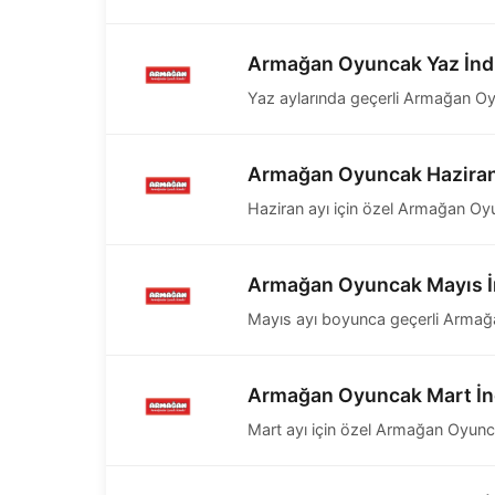
Armağan Oyuncak Yaz İndi
Yaz aylarında geçerli Armağan Oy
Armağan Oyuncak Haziran 
Haziran ayı için özel Armağan Oy
Armağan Oyuncak Mayıs İ
Mayıs ayı boyunca geçerli Armağ
Armağan Oyuncak Mart İn
Mart ayı için özel Armağan Oyunc